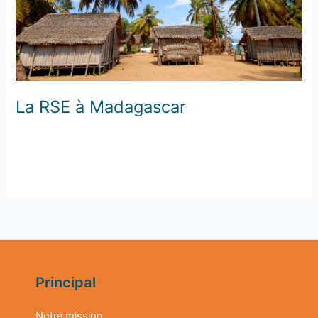
La RSE à Madagascar
Laisser un commentaire
/
ACADEMY
/
beyondadmin
Lire la suite »
Principal
Notre mission