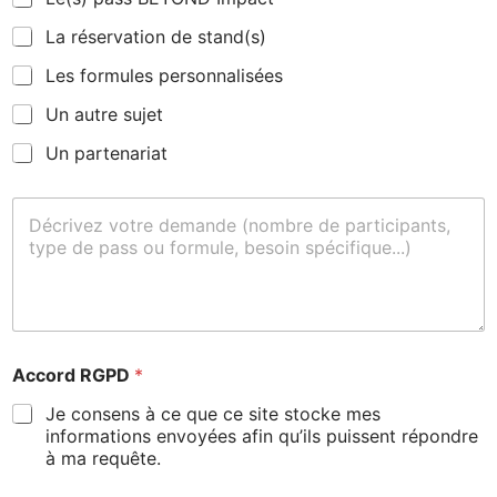
c
o
La réservation de stand(s)
p
i
Les formules personnalisées
e
r
Un autre sujet
)
Un partenariat
(
c
o
p
i
e
r
)
*
Accord RGPD
*
Je consens à ce que ce site stocke mes
informations envoyées afin qu’ils puissent répondre
à ma requête.