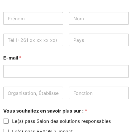
*
Prénom
Nom
C
h
a
Prénom
Nom
m
E-mail
*
p
#
1
(
c
o
C
p
h
i
a
Prénom
Nom
e
m
r
Vous souhaitez en savoir plus sur :
*
p
)
#
*
Le(s) pass Salon des solutions responsables
1
(
Le(s) pass BEYOND Impact